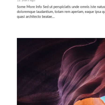
12 years ago
Some More Info Sed ut perspiciatis unde omnis iste natus
doloremque laudantium, totam rem aperiam, eaque ipsa quae
quasi architecto beatae…