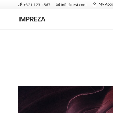
+321 123 4567
info@test.com
My Acco
IMPREZA